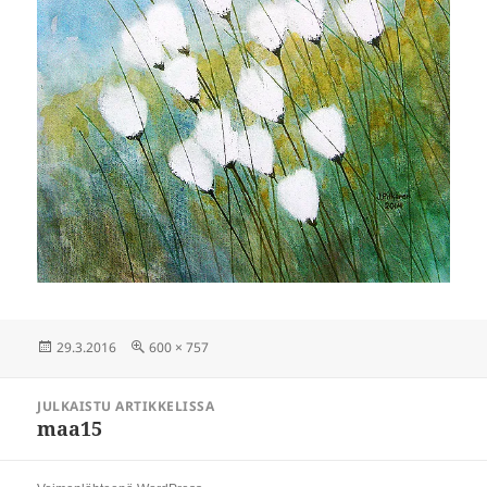
Julkaistu
Täysikokoinen
29.3.2016
600 × 757
Artikkelien
JULKAISTU ARTIKKELISSA
selaus
maa15