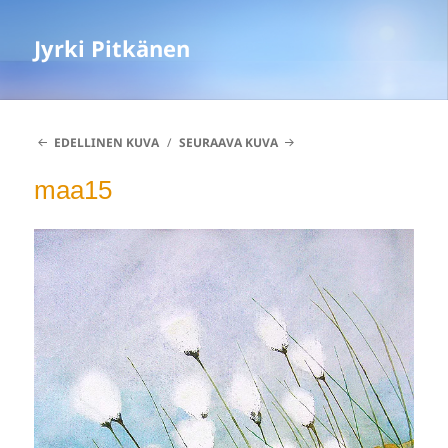
Jyrki Pitkänen
EDELLINEN KUVA
SEURAAVA KUVA
maa15