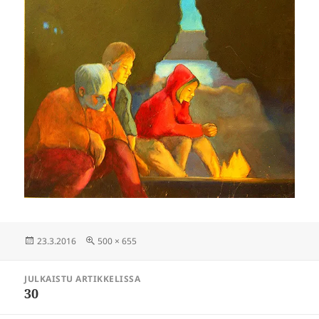
Julkaistu
Täysikokoinen
23.3.2016
500 × 655
Artikkelien
JULKAISTU ARTIKKELISSA
selaus
30