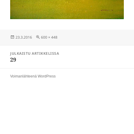
Julkaistu
Täysikokoinen
23.3.2016
600 × 448
Artikkelien
JULKAISTU ARTIKKELISSA
selaus
29
Voimanlähteenä WordPress