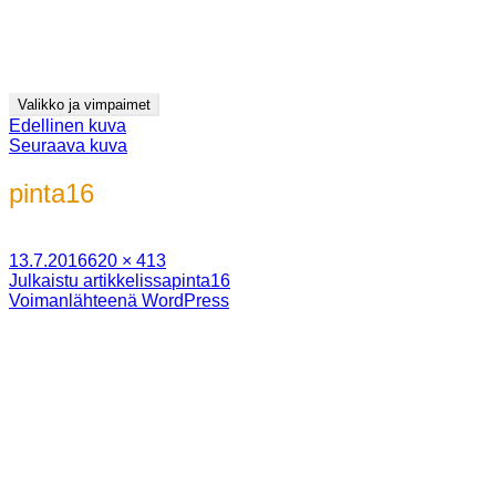
Siirry
Jyrki Pitkänen
sisältöön
videot ja kuvitus
Valikko ja vimpaimet
Edellinen kuva
Seuraava kuva
pinta16
Julkaistu
Täysikokoinen
13.7.2016
620 × 413
Artikkelien
Julkaistu artikkelissa
pinta16
Voimanlähteenä WordPress
selaus