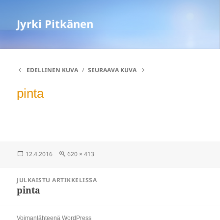
Jyrki Pitkänen
EDELLINEN KUVA
SEURAAVA KUVA
pinta
Julkaistu
Täysikokoinen
12.4.2016
620 × 413
Artikkelien
JULKAISTU ARTIKKELISSA
selaus
pinta
Voimanlähteenä WordPress