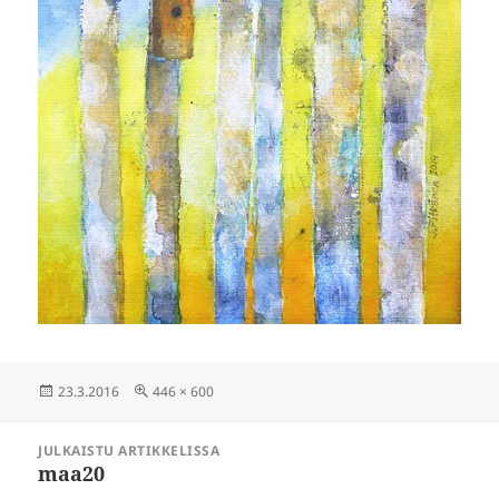
Julkaistu
Täysikokoinen
23.3.2016
446 × 600
Artikkelien
JULKAISTU ARTIKKELISSA
selaus
maa20