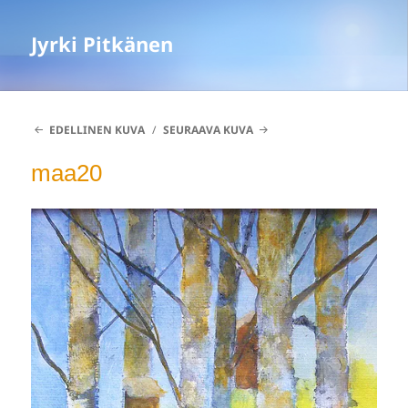
Jyrki Pitkänen
EDELLINEN KUVA
SEURAAVA KUVA
maa20