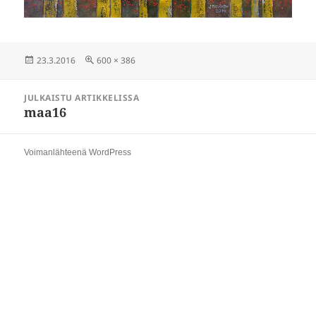
Julkaistu
Täysikokoinen
23.3.2016
600 × 386
Artikkelien
JULKAISTU ARTIKKELISSA
selaus
maa16
Voimanlähteenä WordPress