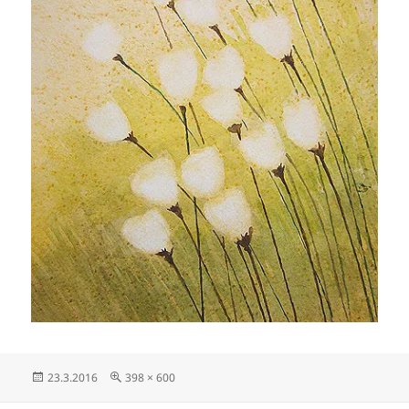
Julkaistu
Täysikokoinen
23.3.2016
398 × 600