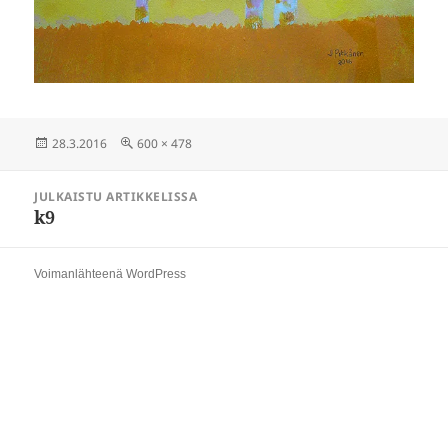
Julkaistu
Täysikokoinen
28.3.2016
600 × 478
Artikkelien
JULKAISTU ARTIKKELISSA
selaus
k9
Voimanlähteenä WordPress