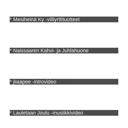
* Mesiheinä Ky -villiyrttituotteet
* Naissaaren Kahvi- ja Juhlahuone
* jiiaapee -introvideo
* Lauletaan Joulu -musiikkivideo