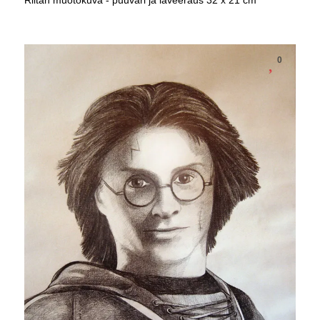
Riitan muotokuva - puuväri ja laveeraus 32 x 21 cm
0