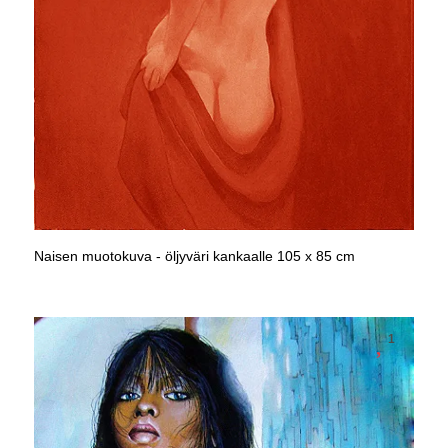
Naisen muotokuva - öljyväri kankaalle 105 x 85 cm
1