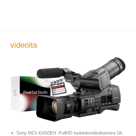
Jyrki Pitkänen
VALIKKO
JA
VIMPAIMET
videoita
Sony NEX-EA50EH -FullHD tuotantovideokamera 18-