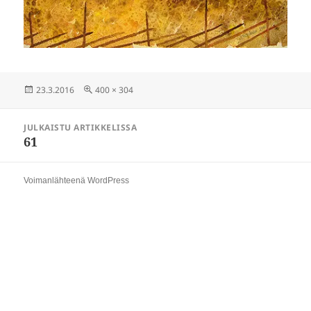
Julkaistu
Täysikokoinen
23.3.2016
400 × 304
Artikkelien
JULKAISTU ARTIKKELISSA
selaus
61
Voimanlähteenä WordPress