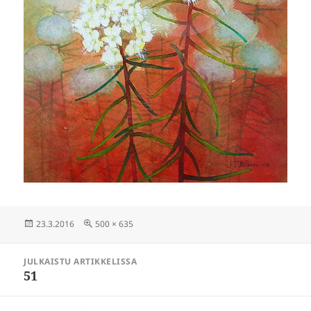
Julkaistu
Täysikokoinen
23.3.2016
500 × 635
Artikkelien
JULKAISTU ARTIKKELISSA
selaus
51