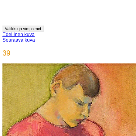
Siirry
Jyrki Pitkänen
sisältöön
videot ja kuvitus
Valikko ja vimpaimet
Edellinen kuva
Seuraava kuva
39