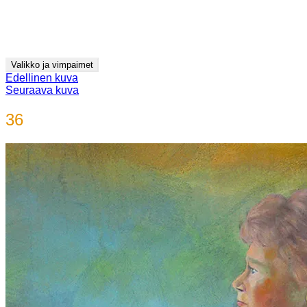
Siirry
Jyrki Pitkänen
sisältöön
videot ja kuvitus
Valikko ja vimpaimet
Edellinen kuva
Seuraava kuva
36