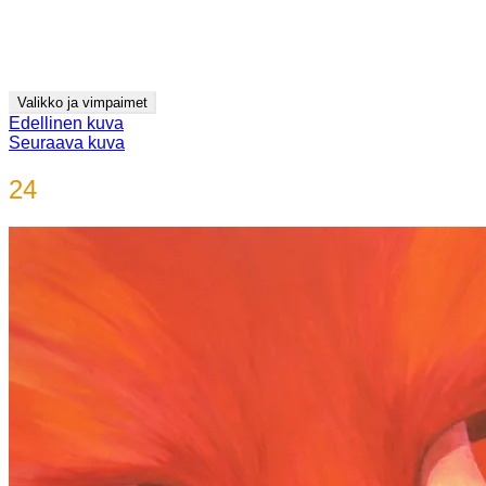
Siirry
Jyrki Pitkänen
sisältöön
videot ja kuvitus
Valikko ja vimpaimet
Edellinen kuva
Seuraava kuva
24