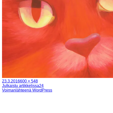
Julkaistu
Täysikokoinen
23.3.2016
600 × 548
Artikkelien
Julkaistu artikkelissa
24
Voimanlähteenä WordPress
selaus