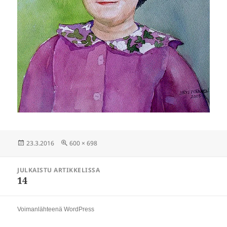
Julkaistu
Täysikokoinen
23.3.2016
600 × 698
Artikkelien
JULKAISTU ARTIKKELISSA
selaus
14
Voimanlähteenä WordPress