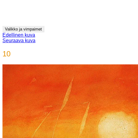
Siirry
Jyrki Pitkänen
sisältöön
videot ja kuvitus
Valikko ja vimpaimet
Edellinen kuva
Seuraava kuva
10